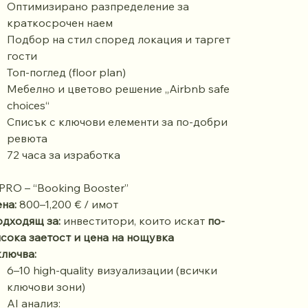
Оптимизирано разпределение за
краткосрочен наем
Подбор на стил според локация и таргет
гости
Топ-поглед (floor plan)
Мебелно и цветово решение „Airbnb safe
choices“
Списък с ключови елементи за по-добри
ревюта
72 часа за изработка
 PRO – “Booking Booster”
на:
800–1,200 € / имот
дходящ за:
инвеститори, които искат
по-
сока заетост и цена на нощувка
лючва:
6–10 high-quality визуализации (всички
ключови зони)
AI анализ: