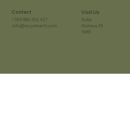
Contact
Visit Us
+359 883 302 427
Sofia
info@recyclearch.com
Nishava 35
1680