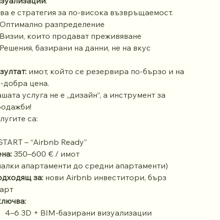
изуализации
.
ва е стратегия за по-висока възвръщаемост.
 Оптимално разпределение
Визии, които продават преживяване
Решения, базирани на данни, не на вкус
зултат:
имот, който се резервира по-бързо и на
-добра цена.
шата услуга не е „дизайн“, а инструмент за
одажби!
лугите са:
 START – “Airbnb Ready”
на:
350–600 € / имот
малки апартаменти до средни апартаменти)
дходящ за:
нови Airbnb инвеститори, бърз
арт
лючва:
4–6 3D + BIM-базирани визуализации