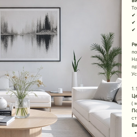
в
То
✔
✔ 
✔ 
Ре
по
На
пр
Ус
1.
Це
( 
По
ст
Вк