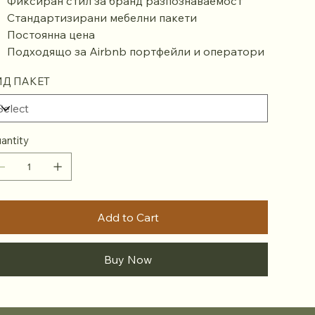
Фиксиран стил за бранд разпознаваемост
Стандартизирани мебелни пакети
Постоянна цена
Подходящо за Airbnb портфейли и оператори
ИД ПАКЕТ
antity
Add to Cart
Buy Now