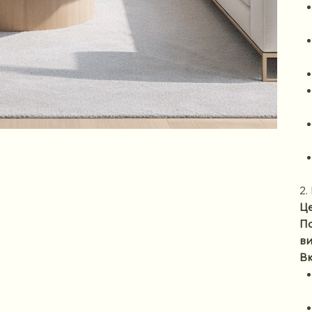
2.
Це
По
ви
Вк