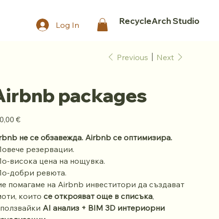
RecycleArch Studio
Log In
Previous
Next
Airbnb packages
e
0,00 €
rbnb не се обзавежда. Airbnb се оптимизира.
Повече резервации.
По-висока цена на нощувка.
По-добри ревюта.
е помагаме на Airbnb инвеститори да създават
оти, които
се открояват още в списъка
,
зползвайки
AI анализ + BIM 3D интериорни