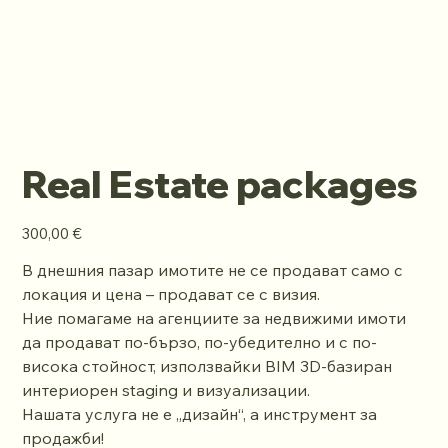
Real Estate packages
Price
300,00 €
В днешния пазар имотите не се продават само с
локация и цена – продават се с визия.
Ние помагаме на агенциите за недвижими имоти
да продават по-бързо, по-убедително и с по-
висока стойност, използвайки BIM 3D-базиран
интериорен staging и визуализации.
Нашата услуга не е „дизайн“, а инструмент за
продажби!